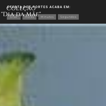
Coleção
OFERTA DOS PORTES ACABA EM:
"Dia da Mãe"
Dias
Horas
Minutos
Segundos