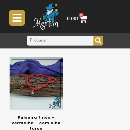
0
0.00
€
Pulseira 7 nós –
vermelha – com olho
turco