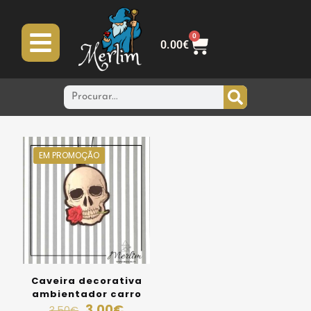
0
0.00
€
EM PROMOÇÃO
Caveira decorativa
ambientador carro
3.00
€
3.50
€