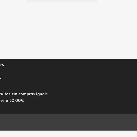
es
o
0
tuitos em compras iguais
res a 50,00€