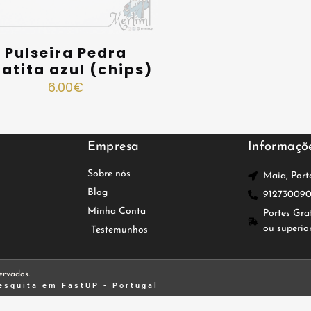
Pulseira Pedra
atita azul (chips)
6.00
€
Empresa
Informaçõ
Sobre nós
Maia, Port
Blog
91273009
Minha Conta
Portes Gra
ou superio
Testemunhos
ervados.
esquita
em FastUP - Portugal