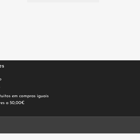
es
o
0
tuitos em compras iguais
res a 50,00€