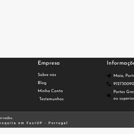
Empresa
Informaçõ
Sobre nós
Maia, Port
Blog
91273009
Minha Conta
Portes Gra
ou superio
Testemunhos
ervados.
esquita
em FastUP - Portugal