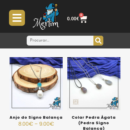
0
0.00
€
Anjo do Signo Balança
Colar Pedra Ágata
8.00
€
–
9.00
€
(Pedra Signo
Balança)