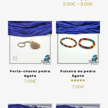
5.00
€
–
8.00
€
Porta-chaves pedra
Pulseira da pedra
ágata
Ágata
7.00
€
Avaliação
7.00
€
5.00
de 5