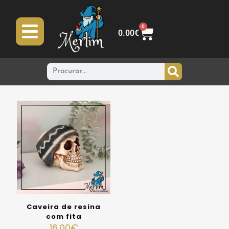
0
0.00
€
Caveira de resina
com fita
16.00
€