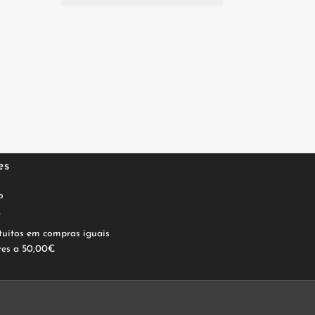
es
o
0
tuitos em compras iguais
res a 50,00€