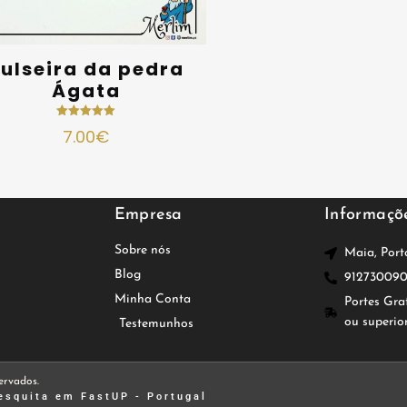
ulseira da pedra
Ágata
Avaliação
7.00
€
5.00
de 5
Empresa
Informaçõ
Sobre nós
Maia, Port
Blog
91273009
Minha Conta
Portes Gra
ou superio
Testemunhos
ervados.
esquita
em FastUP - Portugal