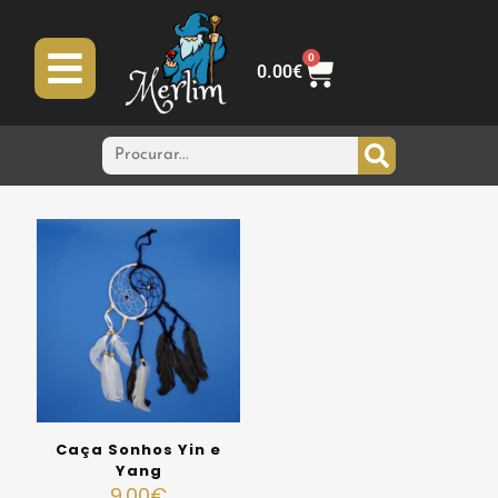
0
0.00
€
Caça Sonhos Yin e
Yang
9.00
€