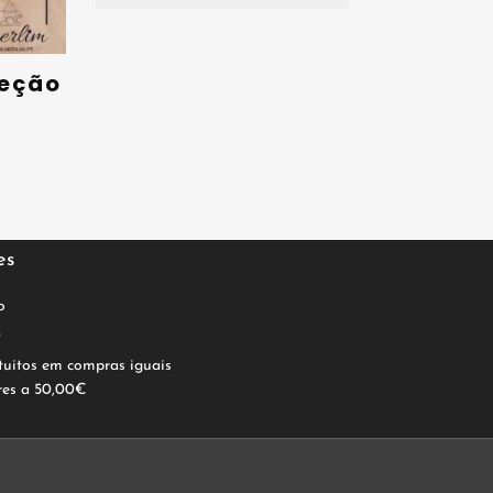
leção
es
o
0
tuitos em compras iguais
res a 50,00€