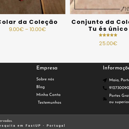
Colar da Coleção
Conjunto da Co
Tu és único
9.00
€
–
10.00
€
Avaliação
25.00
€
5.00
de 5
Empresa
Informaçõ
Sobre nós
Maia, Port
Blog
91273009
Minha Conta
Portes Gra
ou superio
Testemunhos
ervados.
esquita
em FastUP - Portugal