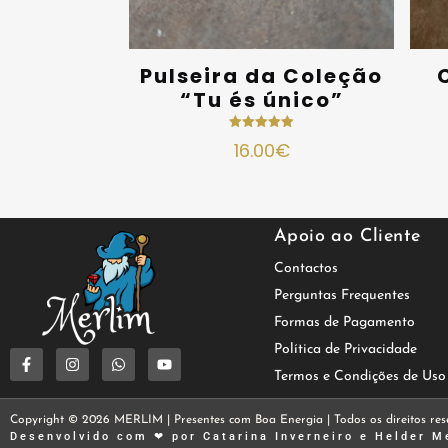
Pulseira da Coleção
“Tu és único”
Avaliação
16.00
€
5.00
de 5
Apoio ao Cliente
Contactos
Perguntas Frequentes
Formas de Pagamento
Política de Privacidade
Termos e Condições de Uso
Copyright © 2026 MERLIM | Presentes com Boa Energia | Todos os direitos res
Desenvolvido com ❤ por
Catarina Inverneiro
e
Helder M