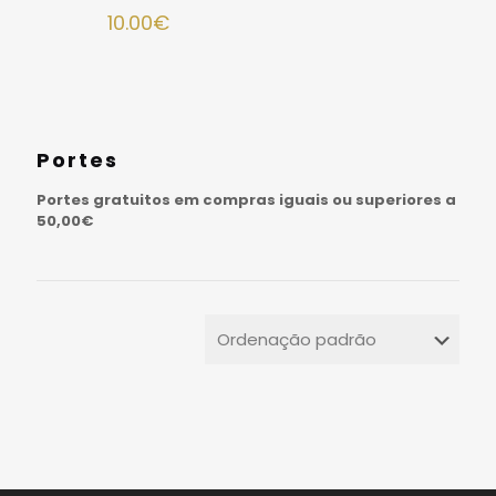
Avaliação
10.00
€
5.00
de 5
Portes
Portes gratuitos em compras iguais ou superiores a
50,00€