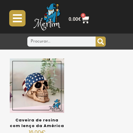
0
0.00
€
Caveira de resina
com lenço da América
16.00
€