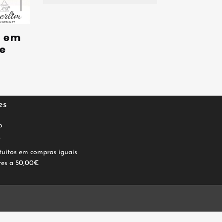
s em
e
es
o
0
tuitos em compras iguais
res a 50,00€