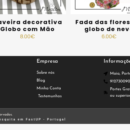
aveira decorativa
Fada das flore
Globo com Mão
globo de nev
8.00
€
6.00
€
Empresa
Informaçõ
Sobre nós
Maia, Port
Blog
91273009
Minha Conta
Portes Gra
ou superio
Testemunhos
ervados.
esquita
em FastUP - Portugal