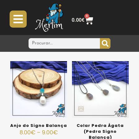
0
0.00
€
Anjo do Signo Balança
Colar Pedra Ágata
8.00
€
–
9.00
€
(Pedra Signo
Balança)