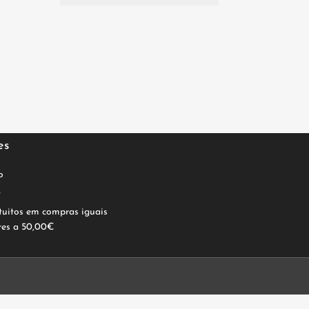
es
o
0
tuitos em compras iguais
res a 50,00€