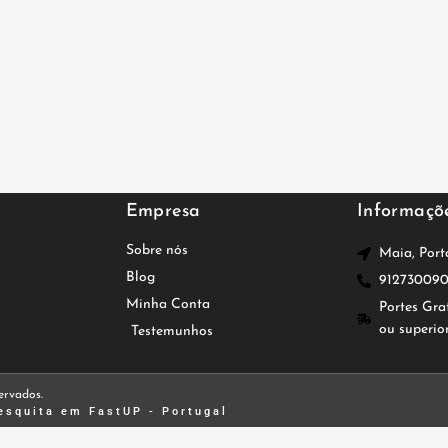
Empresa
Informaçõ
Sobre nós
Maia, Port
Blog
91273009
Minha Conta
Portes Gra
ou superio
Testemunhos
ervados.
esquita
em FastUP - Portugal