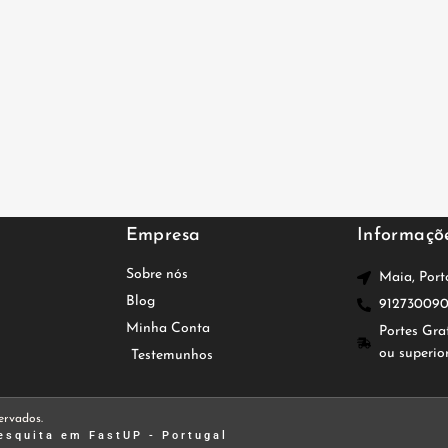
Empresa
Informaçõ
Sobre nós
Maia, Port
Blog
91273009
Minha Conta
Portes Gra
ou superio
Testemunhos
ervados.
esquita
em FastUP - Portugal