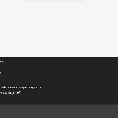
es
o
0
tuitos em compras iguais
res a 50,00€