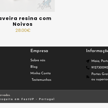
aveira resina com
Noivos
28.00
€
Empresa
Informaçõ
Sobre nós
Maia, Port
Blog
91273009
Minha Conta
Portes Gra
ou superio
Testemunhos
ervados.
esquita
em FastUP - Portugal