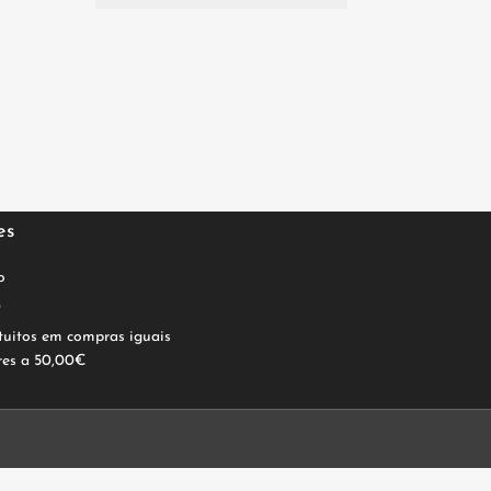
es
o
0
tuitos em compras iguais
res a 50,00€