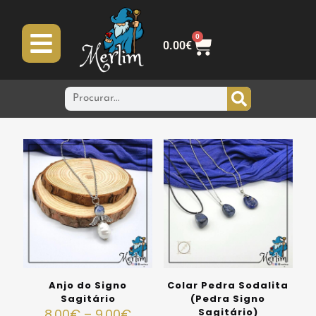
0
0.00
€
Anjo do Signo
Colar Pedra Sodalita
Sagitário
(Pedra Signo
8.00
€
–
9.00
€
Sagitário)