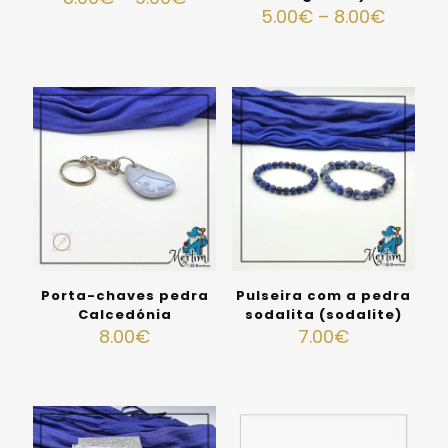
5.00
€
–
8.00
€
Porta-chaves pedra
Pulseira com a pedra
Calcedónia
sodalita (sodalite)
8.00
€
7.00
€