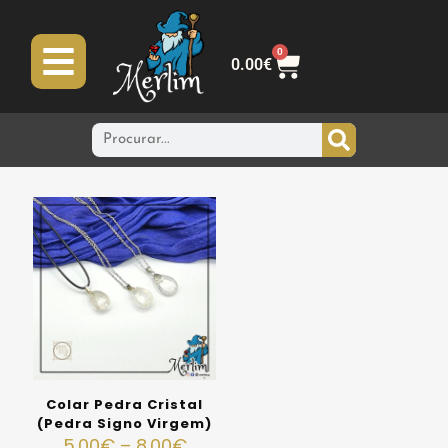
0
0.00
€
Colar Pedra Cristal
(Pedra Signo Virgem)
5.00
€
–
8.00
€