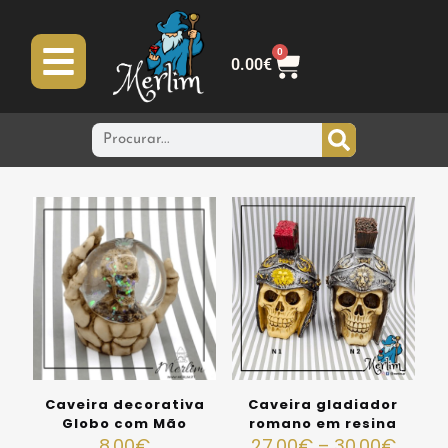
0
0.00
€
Caveira decorativa
Caveira gladiador
Globo com Mão
romano em resina
8.00
€
27.00
€
–
30.00
€