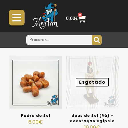
0
0.00
€
Esgotado
Pedra de Sol
deus do Sol (Rá) –
6.00
€
decoração egípcia
10.00
€