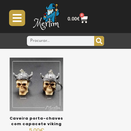
0
0.00
€
Caveira porta-chaves
com capacete viking
5.00
€