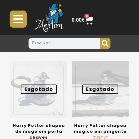
0
0.00
€
Esgotado
Esgotado
Harry Potter chapeu
Harry Potter chapeu
do mago em porta
magico em pingente
chaves
7.00
€