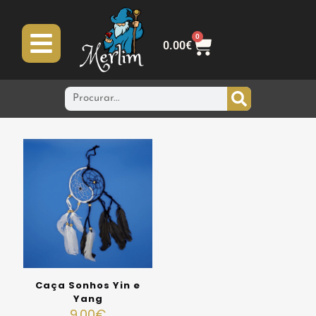
0
0.00
€
Caça Sonhos Yin e
Yang
9.00
€