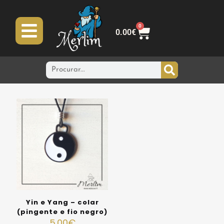
0
0.00
€
Yin e Yang – colar
(pingente e fio negro)
5.00
€