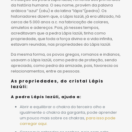
da história humana. O seu nome, provém da palavra
arábica “azul” (céu) e da latina “lápis”(pedra). Os
historiadores dizem que, o Lápis lazúli, já era utilizado, há
cerca de 5.000 anos a.c. na fabricação de colares,
amuletos e adereços. Pois, já nesses tempos,
acreditavam que a pedra Lápis lazúli, tinha como
propriedade, que toda a força divina e a vida infinita,
estavam reunidas, nas propriedades do Lápis lazúli.
Da mesma forma, os povos gregos, romanos e indianos,
usavam o Lápis lazúli, como pedra de proteção, sendo
apreciada, como pedra da amizade, pois, favorecia os
relacionamentos, entre as pessoas.
As propriedades, do cristal Lápis
lazúli:
A pedra Lápis lazúli, ajuda a:
Abrir e equilibrar o chakra do terceiro olho e
igualmente o chakra da garganta, pode aprender
um pouco mais sobre os chakras,
para isso pode
carregar aqui.