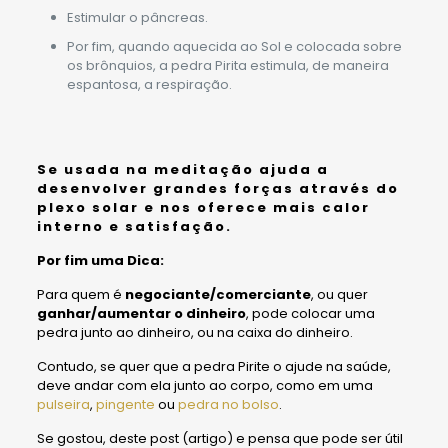
Estimular o pâncreas.
Por fim, quando aquecida ao Sol e colocada sobre
os brônquios, a pedra Pirita estimula, de maneira
espantosa, a respiração.
Se usada na
meditação
ajuda a
desenvolver grandes forças através do
plexo solar e nos oferece mais calor
interno e satisfação.
Por fim uma Dica:
Para quem é
negociante/comerciante
, ou quer
ganhar/aumentar o dinheiro
, pode colocar uma
pedra junto ao dinheiro, ou na caixa do dinheiro.
Contudo, se quer que a pedra Pirite o ajude na saúde,
deve andar com ela junto ao corpo, como em uma
pulseira
,
pingente
ou
pedra no bolso
.
Se gostou, deste post (artigo) e pensa que pode ser útil