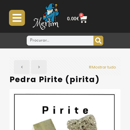
0
0.00
€
Mostrar tudo
Pedra Pirite (pirita)