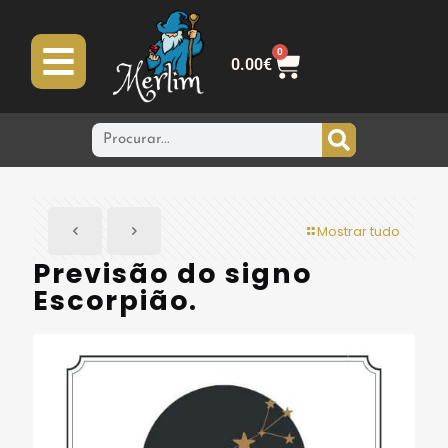
0
0.00
€
Mostrar tudo
Previsão do signo
Escorpião.