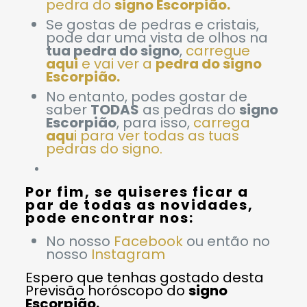
pedra do
signo Escorpião.
Se gostas de pedras e cristais,
pode dar uma vista de olhos na
tua pedra do signo
,
carregue
aqui
e vai ver a
pedra do signo
Escorpião
.
No entanto, podes gostar de
saber
TODAS
as pedras do
signo
Escorpião
, para isso,
carrega
aqu
i para ver todas as tuas
pedras do signo.
Por fim, se quiseres ficar a
par de todas as novidades,
pode encontrar nos:
No nosso
Facebook
ou então no
nosso
Instagram
Espero que tenhas gostado desta
Previsão horóscopo do
signo
Escorpião.