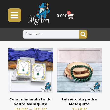
0
0.00
€
Colar minimalista da
Pulseira da pedra
pedra Malaquita
Malaquita
12.00
€
–
13.00
€
25.00
€