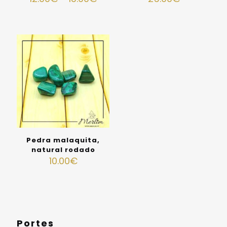
Pedra malaquita,
natural rodado
10.00
€
Portes