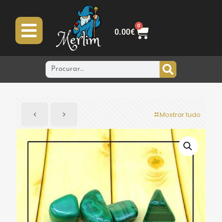
0
0.00
€
Mostrar tudo