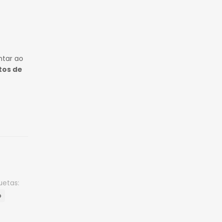
ntar ao
tos de
uetas:
ó