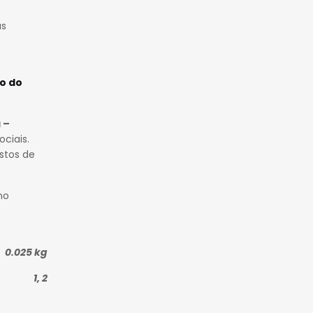
as
o do
 –
ciais.
stos de
no
0.025 kg
1, 2