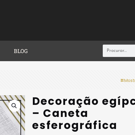
BLOG
Most
Decoração egíp
– Caneta
esferográfica