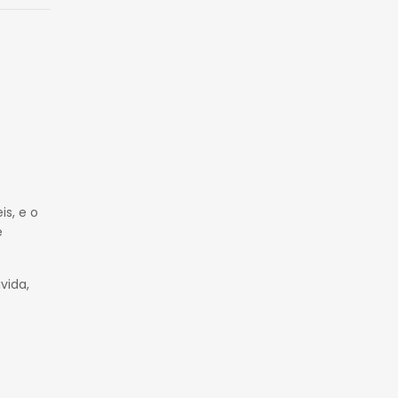
is, e o
e
vida,