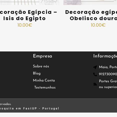
coração Egípcia –
Decoração egíp
Isis do Egipto
Obelisco dour
10.00
€
10.00
€
Empresa
Informaçõ
Sobre nós
Maia, Port
Blog
91273009
Minha Conta
Portes Gra
ou superio
Testemunhos
ervados.
esquita
em FastUP - Portugal