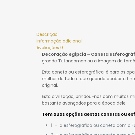
Descrição
Informação adicional
Avaliações
0
Decoração egípcia – Caneta esferográf
grande Tutancamon ou a imagem do faraó
Esta caneta ou esferográfica, é para os apai
melhor de tudo é que quando acabar a tint
original.
Esta civilização, brindou-nos com muitos m
bastante avançados para a época dele
Tem duas opções destas
canetas ou esf
1 – a esferográfica ou caneta com o F
2 – a esferográfica ou caneta com o