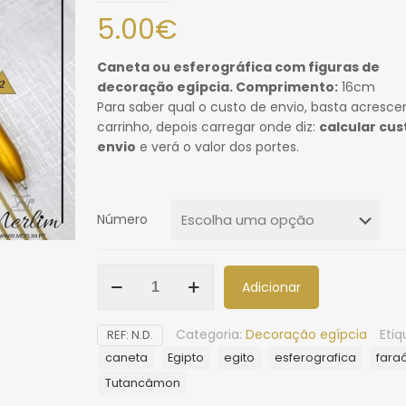
5.00
€
Caneta ou esferográfica com figuras de
decoração egípcia.
Comprimento:
16cm
Para saber qual o custo de envio, basta acresce
carrinho, depois carregar onde diz:
calcular cus
envio
e verá o valor dos portes.
Número
Adicionar
Categoria:
Decoração egípcia
Etiq
REF:
N.D.
caneta
Egipto
egito
esferografica
fara
Tutancâmon