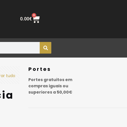
0
0.00
€
Portes
rar tudo
Portes gratuitos em
compras iguais ou
cia
superiores a 50,00€