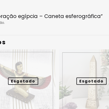
coração egípcia – Caneta esferográfica”
ão.
os
Esgotado
Esgotado