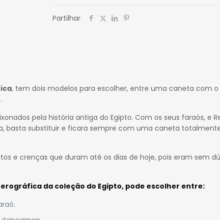
Partilhar
ica
, tem dois modelos para escolher, entre uma caneta com o
.
xonados pela história antiga do Egipto. Com os seus faraós, e Re
a, basta substituir e ficara sempre com uma caneta totalment
itos e crenças que duram até os dias de hoje, pois eram sem dú
erográfica da coleção do Egipto
, pode escolher entre:
araó.
 Tutancamon.