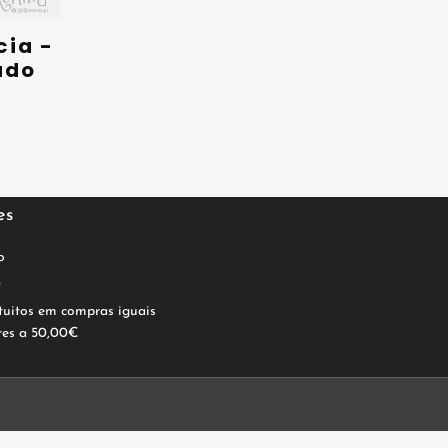
cia -
ado
es
o
0
tuitos em compras iguais
res a 50,00€