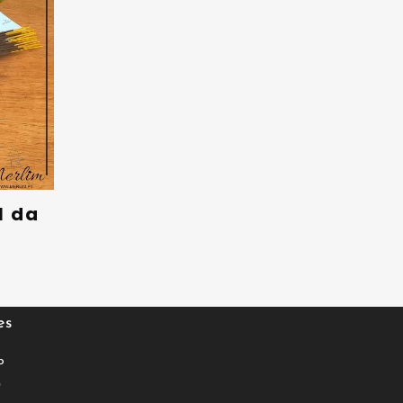
l da
es
o
0