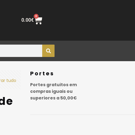
0
0.00
€
Portes
rar tudo
Portes gratuitos em
compras iguais ou
 de
superiores a 50,00€