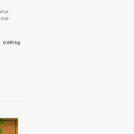
 uma
 sua
0.061 kg