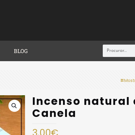
BLOG
Most
Incenso natural
Canela
3.00
€