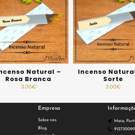
ncenso Natural –
Incenso Natura
Rosa Branca
Sorte
3.00
€
3.00
€
Empresa
Informaçõ
Sobre nós
Maia, Port
Blog
91273009