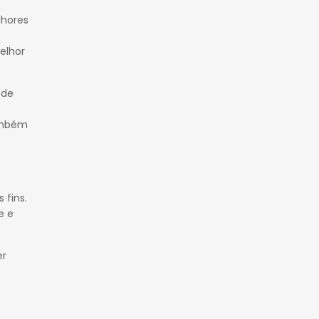
lhores
elhor
 de
também
 fins.
e e
er