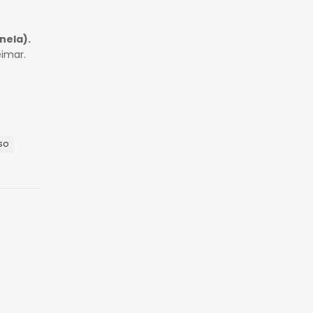
nela).
imar.
so