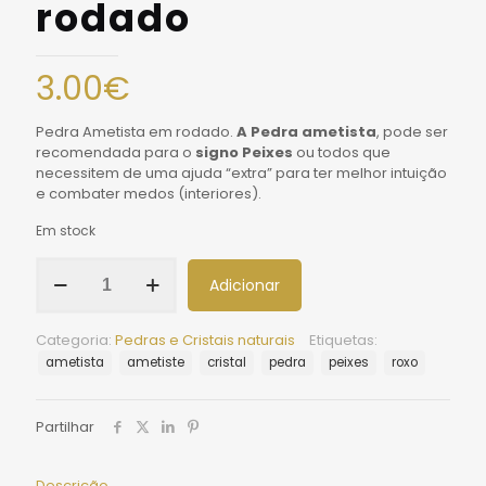
rodado
3.00
€
Pedra Ametista em rodado.
A Pedra ametista
, pode ser
recomendada para o
signo Peixes
ou todos que
necessitem de uma ajuda “extra” para
ter melhor intuição
e combater medos (interiores).
Em stock
Adicionar
Categoria:
Pedras e Cristais naturais
Etiquetas:
ametista
ametiste
cristal
pedra
peixes
roxo
Partilhar
Descrição