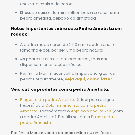
chakra, o chakra da coroa.
Dica:
se quiser dormir melhor, basta colocar uma
pedra ametista, debaixo da almofada.
Notas Importantes sobre esta Pedra Ametista em
rodado:
A pedra mede cerca de 2,50 cm e pode variar o
tamanho e cor, por ser uma pedra natural.
As pedras e cristais têm benefícios, mas não
dispensam orientação médica.
Por fim, o Merlim aconselha limpar/energizar as
pedras regularmente,
veja aqui, como
fazer
.
Veja outros produtos com a pedra Ametista:
Pingente da pedra Ametista
(ideal para o signo
Peixes) ou o
Colar minimalista com a pedra
Ametista
. Também tem o
Anjo do signo Peixes
(com
a pedra Ametista). Por último tem a
Pulseira da
pedra Ametista
.
Por fim, o Merlim vende apenas online ou em feiras