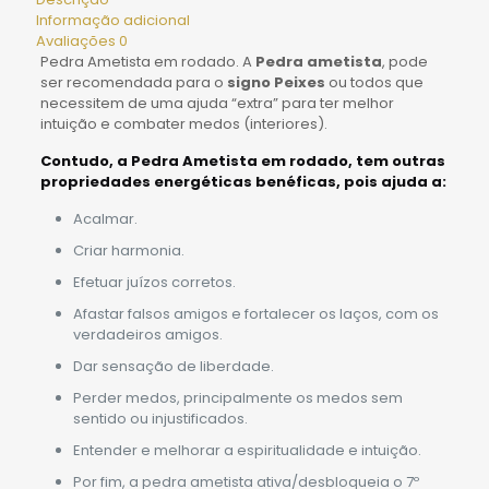
Informação adicional
Avaliações
0
Pedra Ametista em rodado. A
Pedra ametista
, pode
ser recomendada para o
signo Peixes
ou todos que
necessitem de uma ajuda “extra” para
ter melhor
intuição e combater medos (interiores).
Contudo, a
Pedra Ametista em rodado
, tem outras
propriedades energéticas benéficas, pois ajuda a:
Acalmar.
Criar harmonia.
Efetuar juízos corretos.
Afastar falsos amigos e fortalecer os laços, com os
verdadeiros amigos.
Dar sensação de liberdade.
Perder medos, principalmente os medos sem
sentido ou injustificados.
Entender e melhorar a espiritualidade e intuição.
Por fim, a pedra ametista ativa/desbloqueia o 7º