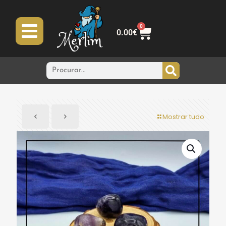
0
0.00
€
Mostrar tudo