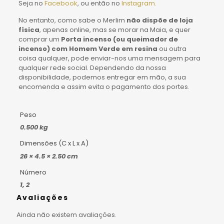
Seja no
Facebook
, ou então no
Instagram.
No entanto, como sabe o Merlim
não dispõe de loja
física
, apenas online, mas se morar na Maia, e quer
comprar um
Porta incenso (ou queimador de
incenso) com Homem Verde em resina
ou outra
coisa qualquer, pode enviar-nos uma mensagem para
qualquer rede social. Dependendo da nossa
disponibilidade, podemos entregar em mão, a sua
encomenda e assim evita o pagamento dos portes.
Peso
0.500 kg
Dimensões (C x L x A)
26 × 4.5 × 2.50 cm
Número
1, 2
Avaliações
Ainda não existem avaliações.