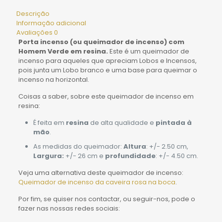
Descrição
Informação adicional
Avaliações
0
Porta incenso (ou queimador de incenso) com
Homem Verde em resina.
Este é um queimador de
incenso para aqueles que apreciam Lobos e Incensos,
pois junta um Lobo branco e uma base para queimar o
incenso na horizontal.
Coisas a saber, sobre este queimador de incenso em
resina:
É feita em
resina
de alta qualidade e
pintada à
mão
.
As medidas do queimador:
Altura
: +/- 2.50 cm,
Largura:
+/- 26 cm e
profundidade
: +/- 4.50 cm.
Veja uma alternativa deste queimador de incenso:
Queimador de incenso da caveira rosa na boca
.
Por fim, se quiser nos contactar, ou seguir-nos, pode o
fazer nas nossas redes sociais: