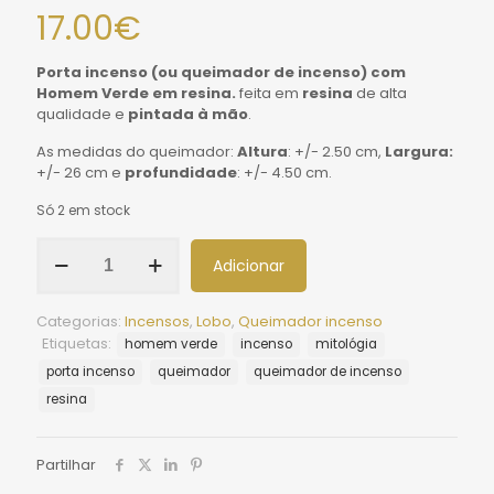
17.00
€
Porta incenso (ou queimador de incenso) com
Homem Verde em resina.
feita em
resina
de alta
qualidade e
pintada à mão
.
As medidas do queimador:
Altura
: +/- 2.50 cm,
Largura:
+/- 26 cm e
profundidade
: +/- 4.50 cm.
Só 2 em stock
Adicionar
Categorias:
Incensos
,
Lobo
,
Queimador incenso
Etiquetas:
homem verde
incenso
mitológia
porta incenso
queimador
queimador de incenso
resina
Partilhar