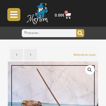
0
0.00
€
Mostrar tudo