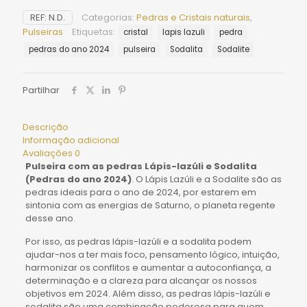
REF:
N.D.
Categorias:
Pedras e Cristais naturais
,
Pulseiras
Etiquetas:
cristal
lapis lazuli
pedra
pedras do ano 2024
pulseira
Sodalita
Sodalite
Partilhar
Descrição
Informação adicional
Avaliações
0
Pulseira com as pedras Lápis-lazúli e Sodalita
(
Pedras do ano 2024)
. O Lápis Lazúli e a Sodalite
são as
pedras ideais para o ano de 2024, por estarem em
sintonia com as energias de
Saturno
, o planeta regente
desse ano.
Por isso, as pedras
lápis-lazúli e a sodalita
podem
ajudar-nos a ter mais foco, pensamento lógico, intuição,
harmonizar os conflitos e aumentar a autoconfiança, a
determinação e a clareza para alcançar os nossos
objetivos em 2024
.
Além disso, as pedras
lápis-lazúli e
sodalit
a são uma combinação poderosa para quem