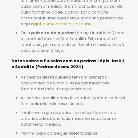
tem uma medida aproximada de 18 cm (para um
pulso com a medida 16 cm). Contudo, se quiser de
outro tamanho pode, ao finalizar a compra,
acrescentar uma nota com o tamanho pretendido.
Veja
aqui
, como medir o seu pulso.
Ou a
pulseira de ajustar
(de aço inoxidável) com
as pedras Lápis-lazúli e Sodalita. Este modelo é
ideal, pois, para além de ser bonita e resistente, dá
para qualquer braço.
Notas sobre a Pulseira com as pedras Lápis-lazúli
e Sodalita
(
Pedras do ano 2024).
As pedras desta pulseira têm um diâmetro
aproximado de 8 mm. E as peças metálicas
(prateadas) são de aço inoxidável.
As cores e tonalidades das pedras podem variar da
foto, pois são naturais e únicas.
Lembre-se que as pedras e cristais têm muitas
propriedades benéficas, mas não substituem o
tratamento médico.
Por fim, para conseguir obter todas as