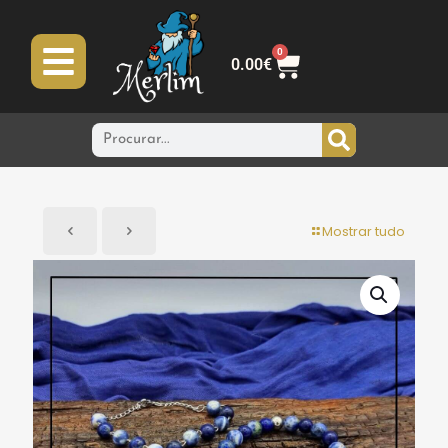
0
0.00
€
Mostrar tudo