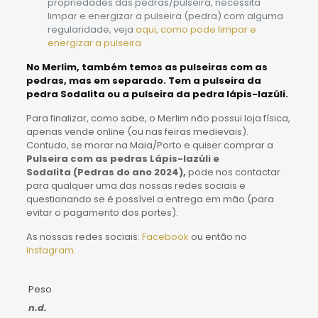
propriedades das pedras/pulseira, necessita
limpar e energizar a pulseira (pedra) com alguma
regularidade, veja
aqui, como pode limpar e
energizar a pulseira
No Merlim, também temos as pulseiras com as
pedras, mas em separado. Tem a
pulseira da
pedra Sodalita
ou a
pulseira da pedra lápis-lazúli
.
Para finalizar, como sabe, o Merlim não possui loja física,
apenas vende online (ou nas feiras medievais).
Contudo, se morar na Maia/Porto e quiser comprar a
Pulseira com as pedras Lápis-lazúli e
Sodalita
(
Pedras do ano 2024)
,
pode nos contactar
para qualquer uma das nossas redes sociais e
questionando se é possível a entrega em mão (para
evitar o pagamento dos portes).
As nossas redes sociais:
Facebook
ou então no
Instagram.
Peso
n.d.