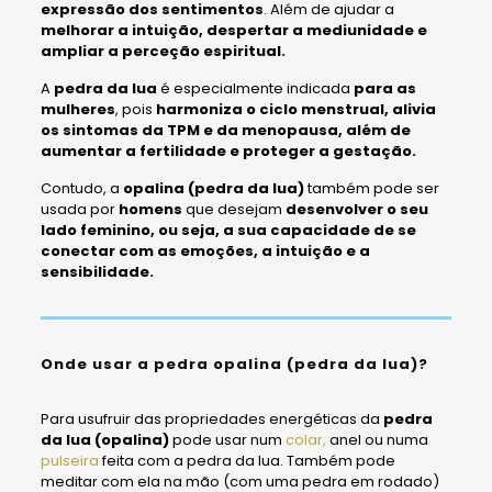
expressão dos sentimentos
. Além de ajudar a
melhorar a intuição, despertar a mediunidade e
ampliar a perceção espiritual.
A
pedra da lua
é especialmente indicada
para as
mulheres
, pois
harmoniza o ciclo menstrual, alivia
os sintomas da TPM e da menopausa, além de
aumentar a fertilidade e proteger a gestação.
Contudo, a
opalina (pedra da lua)
também pode ser
usada por
homens
que desejam
desenvolver o seu
lado feminino, ou seja, a sua capacidade de se
conectar com as emoções, a intuição e a
sensibilidade.
Onde usar a pedra opalina (pedra da lua)?
Para usufruir das propriedades energéticas da
pedra
da lua
(opalina)
pode usar num
colar,
anel ou numa
pulseira
feita com a pedra da lua. Também pode
meditar com ela na mão (com uma pedra em rodado)