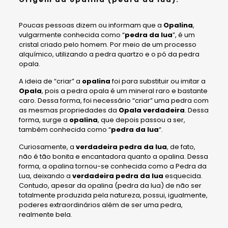
Poucas pessoas dizem ou informam que a
Opalina
,
vulgarmente conhecida como “
pedra da lua
”, é um
cristal criado pelo homem. Por meio de um processo
alquímico, utilizando a pedra quartzo e o pó da pedra
opala.
A ideia de “criar” a
opalina
foi para substituir ou imitar a
Opala
, pois a pedra opala é um mineral raro e bastante
caro. Dessa forma, foi necessário “criar” uma pedra com
as mesmas propriedades da
Opala verdadeira
. Dessa
forma, surge a
opalina
, que depois passou a ser,
também conhecida como “
pedra da lua
“.
Curiosamente, a
verdadeira pedra da lua
, de fato,
não é tão bonita e encantadora quanto a opalina. Dessa
forma, a opalina tornou-se conhecida como a Pedra da
Lua, deixando a
verdadeira pedra da lua
esquecida.
Contudo, apesar da opalina (pedra da lua) de não ser
totalmente produzida pela natureza, possui, igualmente,
poderes extraordinários além de ser uma pedra,
realmente bela.