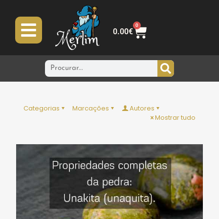
0
0.00
€
Categorias
Marcações
Autores
Mostrar tudo