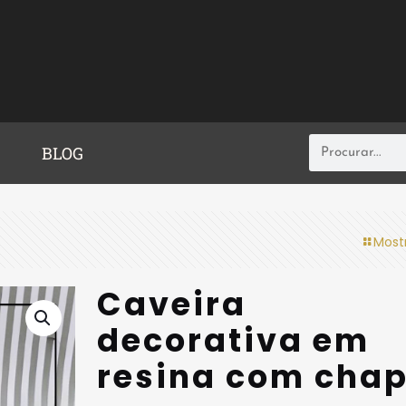
BLOG
Most
Caveira
decorativa em
resina com cha