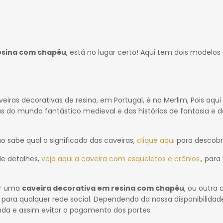
esina com chapéu
, está no lugar certo! Aqui tem dois modelos
ras decorativas de resina, em Portugal, é no Merlim, Pois aqui
 do mundo fantástico medieval e das histórias de fantasia e d
o sabe qual o significado das caveiras,
clique aqui
para descobri
de detalhes,
veja aqui a caveira com esqueletos e crânios.
, para
ar uma
caveira decorativa em resina com chapéu
, ou outra 
ra qualquer rede social. Dependendo da nossa disponibilidad
 e assim evitar o pagamento dos portes.