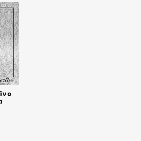
ivo
a