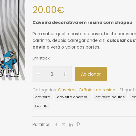
20.00
€
Caveira decorativa em resina com chapeu
Para saber qual o custo de envio, basta acresce
carrinho, depois carregar onde diz:
calcular cus
envio
e verá o valor dos portes.
Em stock
Adicionar
Categorias:
Caveiras
,
Crânios de resina
Etiquet
caveira
caveira chapeu
caveira oculos
ca
resina
Partilhar