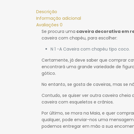
Descrição
Informação adicional
Avaliações
0
Se procura uma
caveira decorativa em r
caveira com chapéu, para escolher:
N 1 -A Caveira com chapéu tipo coco.
Certamente, já deve saber que comprar cavei
encontrará uma grande variedade de figuras
gótico.
No entanto, se gosta de caveiras, mas se nã
Contudo, se quiser ver outra caveira cheia 
caveira com esqueletos e crânios.
Por último, se mora na Maia, e quer compr
qualquer, pode enviar-nos uma mensagem pa
podemos entregar em mão a sua encomenda