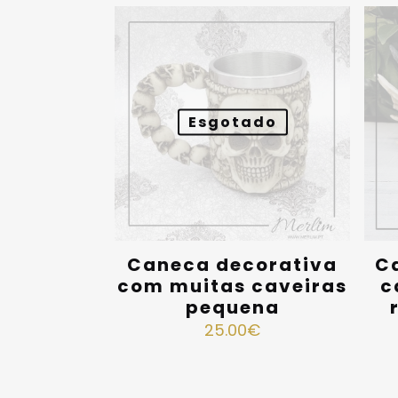
Esgotado
Caneca decorativa
C
com muitas caveiras
c
pequena
25.00
€