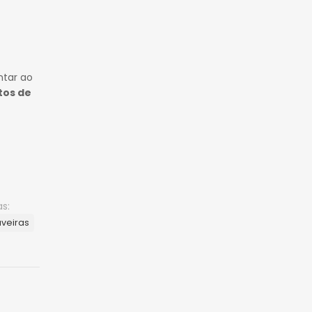
ntar ao
tos de
as:
veiras