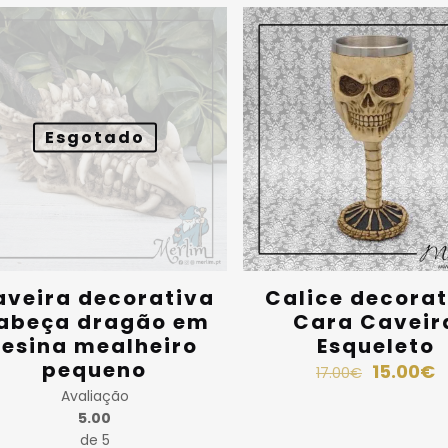
Em promoção
Esgotado
aveira decorativa
Calice decorat
abeça dragão em
Cara Caveir
resina mealheiro
Esqueleto
pequeno
15.00
€
17.00
€
Avaliação
5.00
de 5