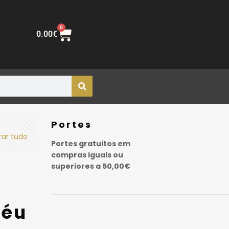
0
0.00
€
Portes
rar tudo
Portes gratuitos em
compras iguais ou
superiores a 50,00€
péu