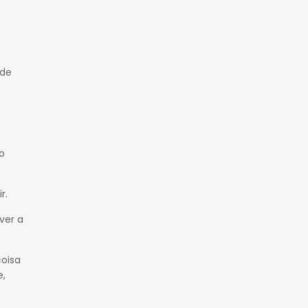
 de
o
r.
 ver a
coisa
e,