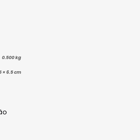
0.500 kg
.5 × 6.5 cm
não