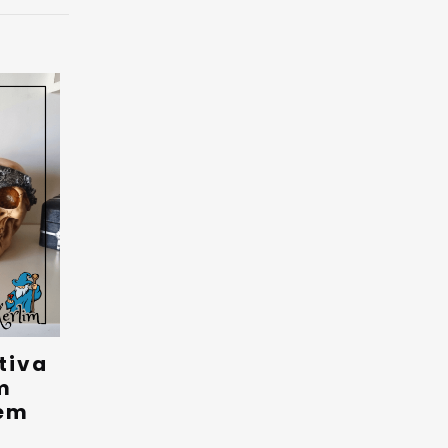
tiva
m
em