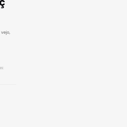
ç
 vejo,
as: