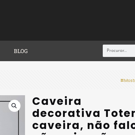
BLOG
Most
Caveira
decorativa Tot
caveira, não fal