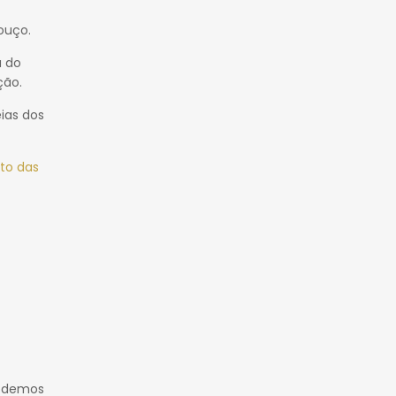
ouço.
a do
ção.
ias dos
lto das
podemos