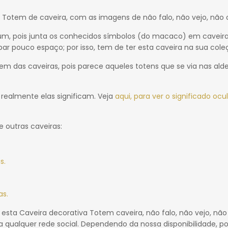
 Totem de caveira, com as imagens de não falo, não vejo, não 
um, pois junta os conhecidos símbolos (do macaco) em caveir
ar pouco espaço; por isso, tem de ter esta caveira na sua cole
das caveiras, pois parece aqueles totens que se via nas alde
realmente elas significam. Veja
aqui, para ver o significado ocu
 outras caveiras:
s.
as.
esta Caveira decorativa Totem caveira, não falo, não vejo, não
ualquer rede social. Dependendo da nossa disponibilidade, 