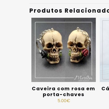
Produtos Relacionad
Caveira com rosa em
Cá
porta-chaves
5.00
€