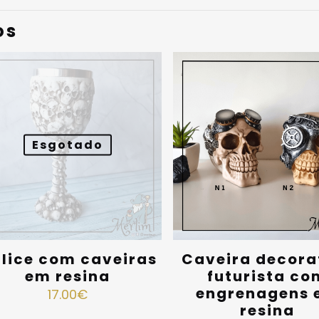
os
Esgotado
lice com caveiras
Caveira decora
em resina
futurista co
engrenagens 
17.00
€
resina