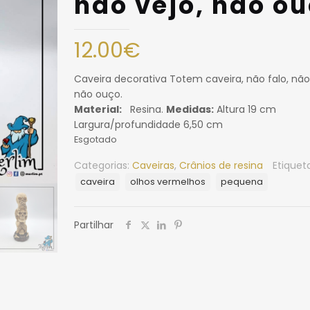
não vejo, não ou
12.00
€
Caveira decorativa Totem caveira, não falo, não
não ouço.
Material:
Resina.
Medidas:
Altura 19 cm
Largura/profundidade 6,50 cm
Esgotado
Categorias:
Caveiras
,
Crânios de resina
Etiquet
caveira
olhos vermelhos
pequena
Partilhar