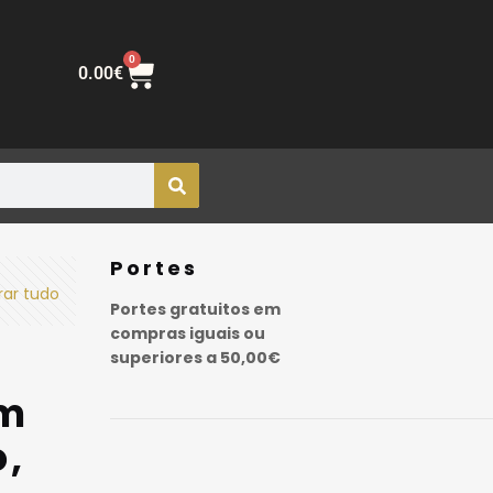
0
0.00
€
Portes
rar tudo
Portes gratuitos em
compras iguais ou
superiores a 50,00€
em
o,