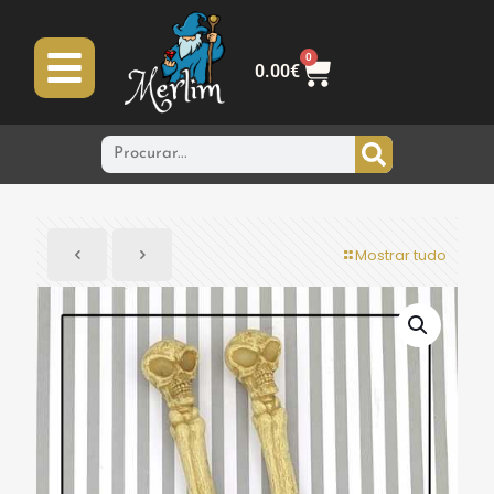
0
0.00
€
Mostrar tudo