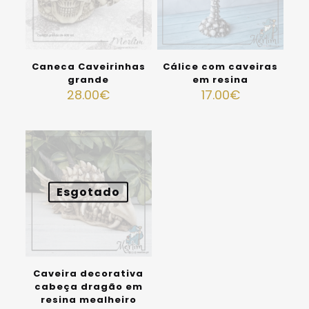
Caneca Caveirinhas
Cálice com caveiras
grande
em resina
28.00
€
17.00
€
Esgotado
Caveira decorativa
cabeça dragão em
resina mealheiro