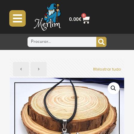
0
0.00
€
Mostrar tudo