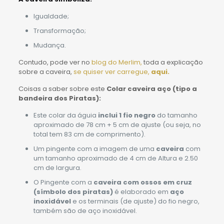
Igualdade;
Transformação;
Mudança.
Contudo, pode ver no
blog do Merlim,
toda a explicação
sobre a caveira,
se quiser ver carregue,
aqui.
Coisas a saber sobre este
Colar caveira aço (tipo a
bandeira dos Piratas):
Este colar da águia
inclui 1 fio negro
do tamanho
aproximado de 78 cm + 5 cm de ajuste (ou seja, no
total tem 83 cm de comprimento).
Um pingente com a imagem de uma
caveira
com
um tamanho aproximado de 4 cm de Altura e 2.50
cm de largura.
O Pingente com a
caveira com ossos em cruz
(símbolo dos piratas)
é elaborado em
aço
inoxidável
e os terminais (de ajuste) do fio negro,
também são de aço inoxidável.