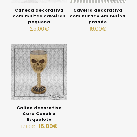
Caneca decorativa
Caveira decorativa
com muitas caveiras
com buraco em resina
pequena
grande
25.00
€
18.00
€
Em promoção
Calice decorativo
Cara Caveira
Esqueleto
15.00
€
17.00
€