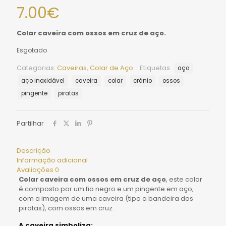
7.00
€
Colar caveira com ossos em cruz de aço.
Esgotado
Categorias:
Caveiras
,
Colar de Aço
Etiquetas:
aço
aço inoxidável
caveira
colar
cránio
ossos
pingente
piratas
Partilhar
Descrição
Informação adicional
Avaliações
0
Colar caveira com ossos em cruz de aço
, este colar
é composto por um fio negro e um pingente em aço,
com a imagem de uma caveira (tipo a bandeira dos
piratas), com ossos em cruz.
A caveira simboliza: