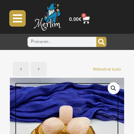
0
0.00
€
Mostrar tudo