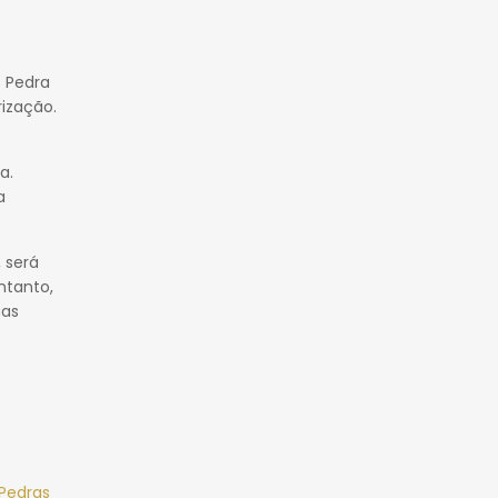
. Pedra
ização.
ra.
a
 será
ntanto,
uas
Pedras