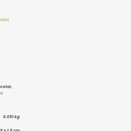
dades
colar
,
os
0.051 kg
.5 × 1.5 cm