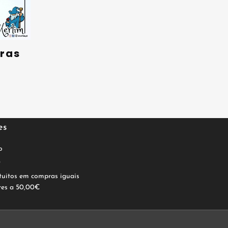
kras
es
o
0
tuitos em compras iguais
res a 50,00€