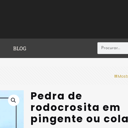
BLOG
Most
Pedra de
rodocrosita em
pingente ou col