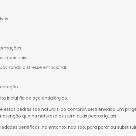
ivos.
nformações.
 irracionais.
suavizando o stresse emocional.
 coração.
 inclui fio de aço antialérgico.
e estas pedras são naturais, ao comprar, será enviado um ping
er atenção que na natureza existem duas pedras iguais.
iedades benéficas, no entanto, não são, para parar ou substitui