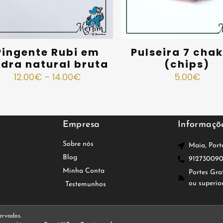
Pingente Rubi em
Pulseira 7 cha
dra natural bruta
(chips)
12.00
€
–
14.00
€
5.00
€
Empresa
Informaçõ
Sobre nós
Maia, Port
Blog
91273009
Minha Conta
Portes Gra
ou superio
Testemunhos
ervados.