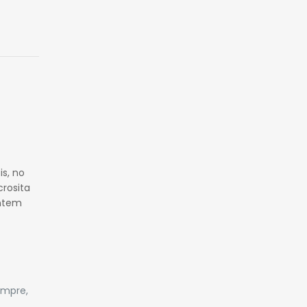
is, no
crosita
entem
empre,