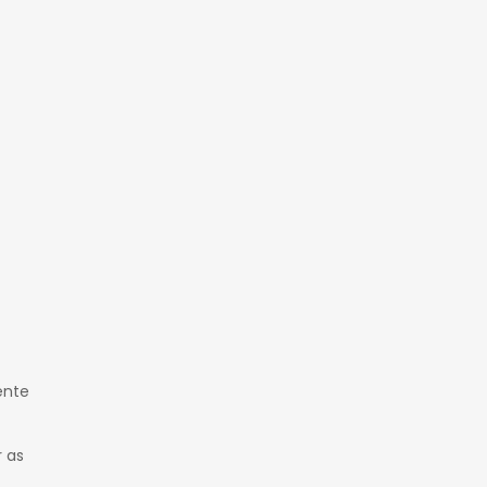
ente
r as