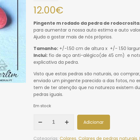
12.00
€
Pingente m rodado da pedra de rodocrosita
para aumentar a nossa auto estima e auto valor
Ajuda a gostar mais de nós próprios.
Tamanho:
+/-1.50 cm de altura x +/- 1.50 largu
Inclui:
fio de aço anti-alégico(de 45 cm) e not
explicativa da pedra.
Visto que estas pedras são naturais, ao comprar,
enviado um pingente parecido a das fotos, no e
tem de ter atenção que na natureza existem d
pedras iguais.
Em stock
Adicionar
Categorias:
Colares
,
Colares de pedras naturais
,