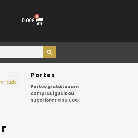
0
0.00
€
Portes
rar tudo
Portes gratuitos em
compras iguais ou
superiores a 50,00€
ar