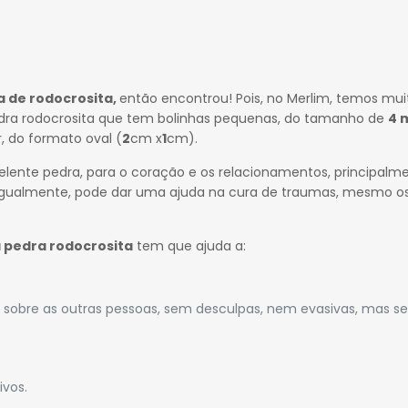
a de rodocrosita,
então encontrou! Pois, no Merlim, temos mui
a pedra rodocrosita que tem bolinhas pequenas, do tamanho de
4 
, do formato oval (
2
cm x
1
cm).
lente pedra, para o coração e os relacionamentos, principalm
igualmente, pode dar uma ajuda na cura de traumas, mesmo o
 pedra rodocrosita
tem que ajuda a:
sobre as outras pessoas, sem desculpas, nem evasivas, mas s
ivos.