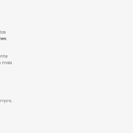
tas
mm
ente
s mais
empre,