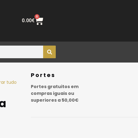
0
0.00
€
Portes
rar tudo
Portes gratuitos em
compras iguais ou
ra
superiores a 50,00€