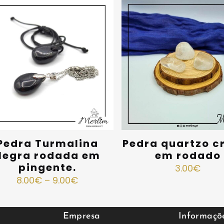
Pedra Turmalina
Pedra quartzo cr
Negra rodada em
em rodado
pingente.
3.00
€
8.00
€
–
9.00
€
Empresa
Informaçõ