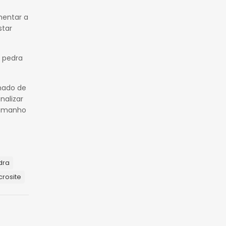
mentar a
star
 pedra
imado de
nalizar
tamanho
dra
rosite