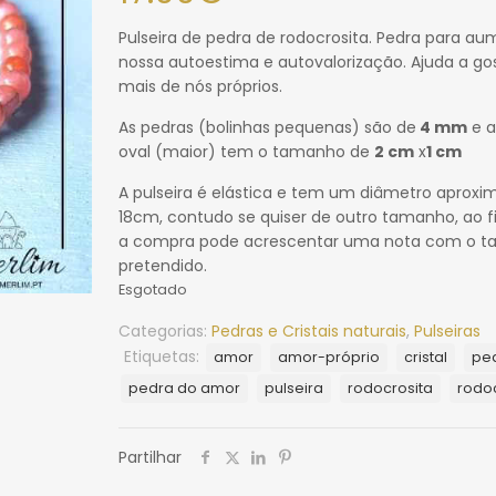
Pulseira de pedra de rodocrosita. Pedra para au
nossa autoestima e autovalorização. Ajuda a go
mais de nós próprios.
As pedras (bolinhas pequenas) são de
4 mm
e a
oval (maior) tem o tamanho de
2 cm
x
1 cm
A pulseira é elástica e tem um diâmetro aprox
18cm, contudo se quiser de outro tamanho, ao fi
a compra pode acrescentar uma nota com o 
pretendido.
Esgotado
Categorias:
Pedras e Cristais naturais
,
Pulseiras
Etiquetas:
amor
amor-próprio
cristal
pe
pedra do amor
pulseira
rodocrosita
rodoc
Partilhar