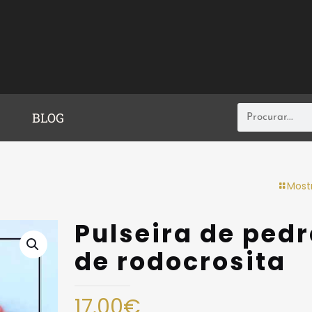
BLOG
Most
Pulseira de ped
de rodocrosita
17.00
€