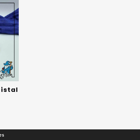
istal
es