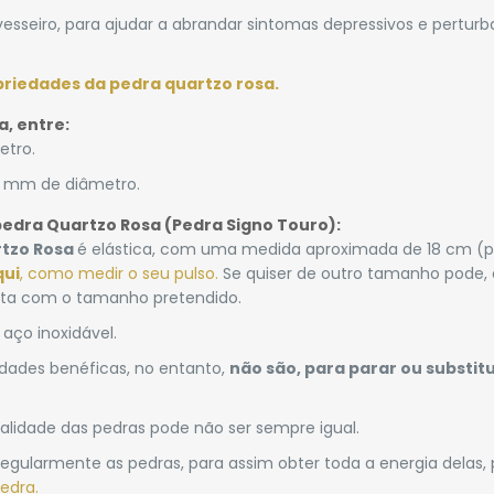
vesseiro, para ajudar a abrandar sintomas depressivos e pertur
priedades da pedra quartzo rosa.
a, entre:
etro.
6 mm de diâmetro.
pedra Quartzo Rosa (Pedra Signo Touro):
rtzo Rosa
é elástica, com uma medida aproximada de 18 cm (
qui
, como medir o seu pulso.
Se quiser de outro tamanho pode,
nota com o tamanho pretendido.
aço inoxidável.
iedades benéficas, no entanto,
não são, para parar ou substitu
tonalidade das pedras pode não ser sempre igual.
egularmente as pedras, para assim obter toda a energia delas,
edra.