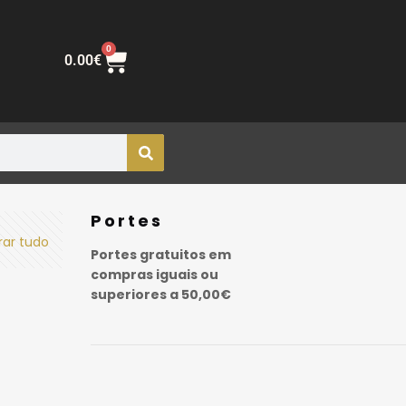
0
0.00
€
Portes
rar tudo
Portes gratuitos em
compras iguais ou
superiores a 50,00€