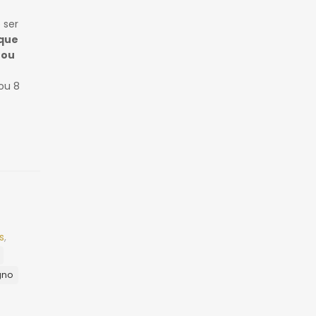
 ser
 que
 ou
ou 8
s
,
gno