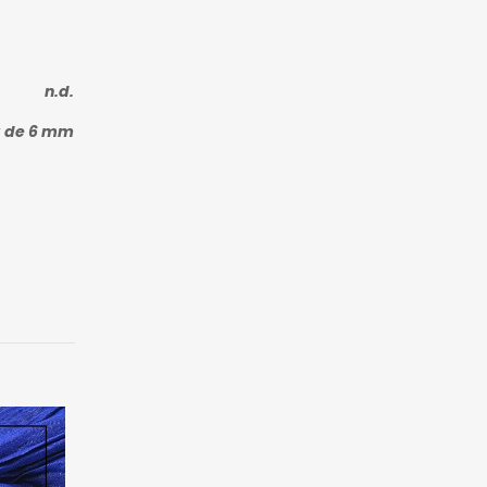
n.d.
a de 6 mm