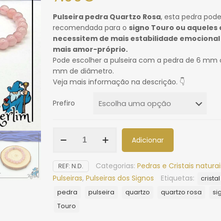
Pulseira pedra Quartzo Rosa
, esta pedra pode
recomendada para o
signo Touro ou aqueles
necessitem de mais estabilidade emocional
mais amor-próprio.
Pode escolher a pulseira com a pedra de 6 mm 
mm de diâmetro.
Veja mais informação na descrição. 👇
Prefiro
Adicionar
Categorias:
Pedras e Cristais naturai
REF:
N.D.
Pulseiras
,
Pulseiras dos Signos
Etiquetas:
cristal
pedra
pulseira
quartzo
quartzo rosa
si
Touro