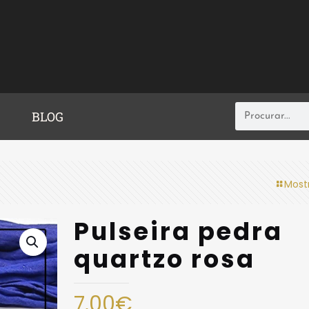
BLOG
Most
Pulseira pedra
quartzo rosa
7.00
€