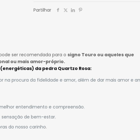
Partilhar
a pode ser recomendada para o
signo Touro ou aqueles que
onal ou mais amor-próprio.
 (energéticas) da pedra
Quartzo Rosa
:
rior na procura da fidelidade e amor, além de dar mais amor e 
r melhor entendimento e compreensão.
s sensação de bem-estar.
as do nosso carinho.