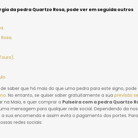
rgia da pedra Quartzo Rosa
, pode ver em seguida outros
a.
 Rosa.
Touro).
lo.
r de saber que há mais do que uma pedra para este signo, pode
gno.
No entanto, se quiser saber gratuitamente a sua
previsão s
r na Maia, e quer comprar a
Pulseira com a pedra Quartzo R
s uma mensagem para qualquer rede social. Dependendo da nos
, a sua encomenda e assim evita o pagamento dos portes.
Para
ossas redes sociais: