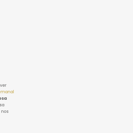
 ver
emanal
osa
sa
 nos