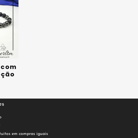
a com
eção
es
o
0
tuitos em compras iguais