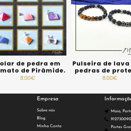
olar de pedra em
Pulseira de lav
rmato de Pirâmide.
pedras de prot
8.00
€
8.00
€
Empresa
Informaçõ
Sobre nós
Maia, Port
Blog
91273009
Minha Conta
Portes Gra