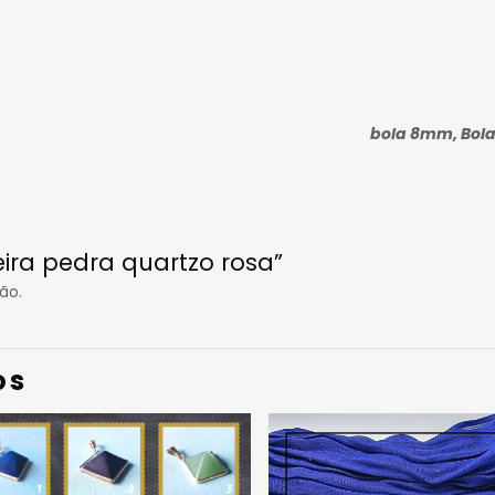
bola 8mm, Bol
seira pedra quartzo rosa”
ão.
os