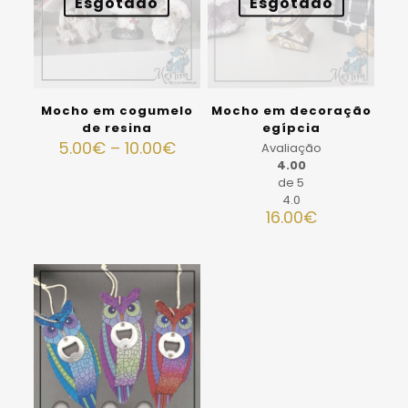
Esgotado
Esgotado
Mocho em cogumelo
Mocho em decoração
de resina
egípcia
5.00
€
–
10.00
€
Avaliação
4.00
de 5
4.0
16.00
€