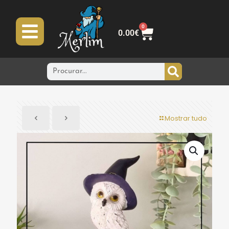
0
0.00
€
Mostrar tudo