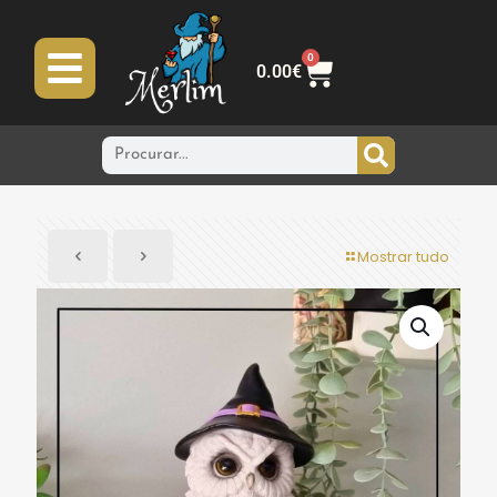
0
0.00
€
Mostrar tudo