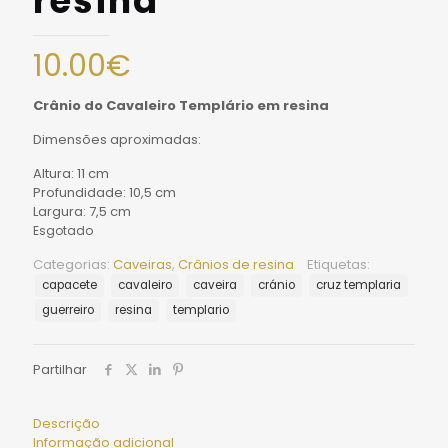
resina
10.00
€
Crânio do Cavaleiro Templário em resina
Dimensões aproximadas:
Altura: 11 cm
Profundidade: 10,5 cm
Largura: 7,5 cm
Esgotado
Categorias:
Caveiras
,
Crânios de resina
Etiquetas:
capacete
cavaleiro
caveira
cránio
cruz templaria
guerreiro
resina
templario
Partilhar
Descrição
Informação adicional