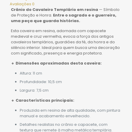
Avaliações
0
Crânio do Cavaleiro Templário em resina
— Símbolo
de Proteção e Honra.
Entre o sagrado e o guerreiro,
uma peça que guarda histórias.
Esta caveira em resina, adornada com capacete
medieval e cruz vermelha, evoca a força dos antigos
cavaleiros templários, guardiões da fé, da honra e do
silêncio interior. Ideal para quem busca uma decoração
com significado, presença e energia protetora.
🔸
Dimensões aproximadas desta caveira:
Altura: 11 cm
Profundidade: 10,5 cm
Largura: 7,5 cm
🔸
Características principais:
Produzida em resina de alta qualidade, com pintura
manual e acabamento envelhecido.
Detalhes realistas no crânio e capacete, com
textura que remete à malha metálica templária.