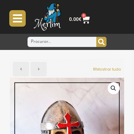
0
0.00
€
Mostrar tudo